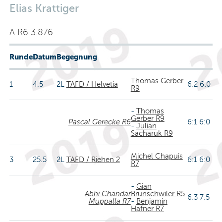
Elias Krattiger
A R6 3.876
Runde
Datum
Begegnung
Thomas Gerber
1
4.5
2L
TAFD / Helvetia
6:2 6:0
R9
-
Thomas
Gerber R9
Pascal Gerecke R6
6:1 6:0
-
Julian
Sacharuk R9
Michel Chapuis
3
25.5
2L
TAFD / Riehen 2
6:1 6:0
R7
-
Gian
Abhi Chandar
Brunschwiler R5
6:3 7:5
Muppalla R7
-
Benjamin
Hafner R7