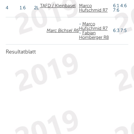
TAFD / Kleinbasel
Marco
6:1 4:6
4
1.6
2L
Hufschmid R7
7:6
-
Marco
Hufschmid R7
Marc Bichsel R6
6:3 7:5
-
Fabian
Homberger R8
Resultatblatt