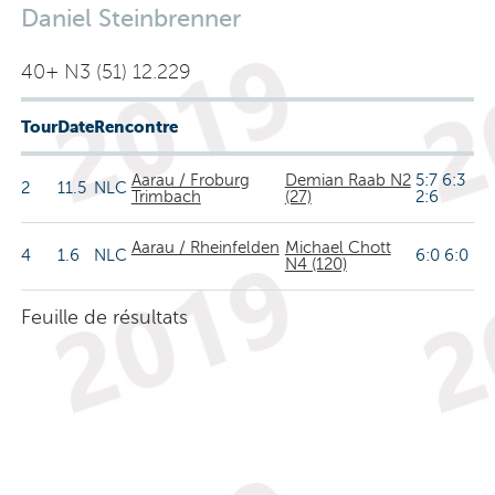
Daniel Steinbrenner
40+ N3 (51) 12.229
Tour
Date
Rencontre
Aarau / Froburg
Demian Raab N2
5:7 6:3
2
11.5
NLC
Trimbach
(27)
2:6
Aarau / Rheinfelden
Michael Chott
4
1.6
NLC
6:0 6:0
N4 (120)
Feuille de résultats