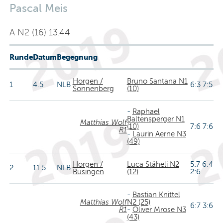
Pascal Meis
A N2 (16) 13.44
Runde
Datum
Begegnung
Horgen /
Bruno Santana N1
1
4.5
NLB
6:3 7:5
Sonnenberg
(10)
-
Raphael
Baltensperger N1
Matthias Wolf
(10)
7:6 7:6
R1
-
Laurin Aerne N3
(49)
Horgen /
Luca Stäheli N2
5:7 6:4
2
11.5
NLB
Büsingen
(12)
2:6
-
Bastian Knittel
Matthias Wolf
N2 (25)
6:7 3:6
R1
-
Oliver Mrose N3
(43)