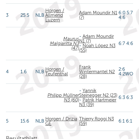
Horgen /
Adam Moundir N1
6:0 5:7
3
25.5
NLB
Allmend
(7)
4:6
Luzern
-
Adam Moundir
Maurus
N1 (7)
Malgiaritta N3
6:7 4:6
-
Noah López N3
(47)
(55)
Frank
Horgen /
2:6
4
1.6
NLB
Wintermantel N2
Teufenthal
4:2WO
(28)
-
Yannik
Philipp Müllner
Steinegger N2 (23)
6:3 6:3
N3 (60)
-
Patrik Hartmeier
N3 (39)
Horgen / Drizia
Thierry Roggi N3
5
15.6
NLB
6:1 6:1
GE
(59)
Resultatblatt