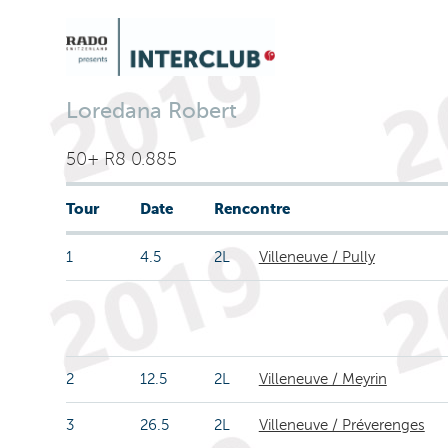
Loredana Robert
50+ R8 0.885
Tour
Date
Rencontre
1
4.5
2L
Villeneuve / Pully
2
12.5
2L
Villeneuve / Meyrin
3
26.5
2L
Villeneuve / Préverenges