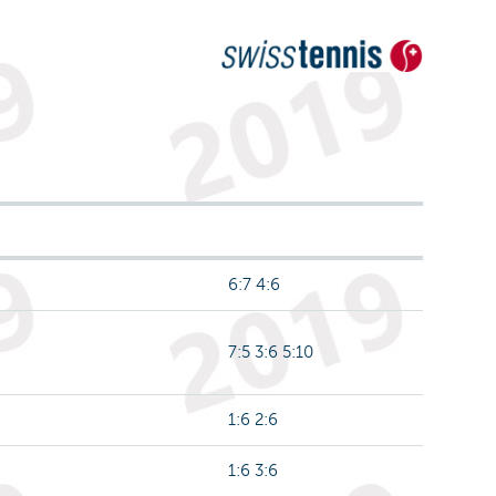
6:7 4:6
7:5 3:6 5:10
1:6 2:6
1:6 3:6