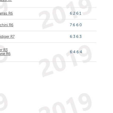
arras R6
6:2 6:1
chini R6
7:6 6:0
idiger R7
6:3 6:3
er R3
6:4 6:4
nne R6