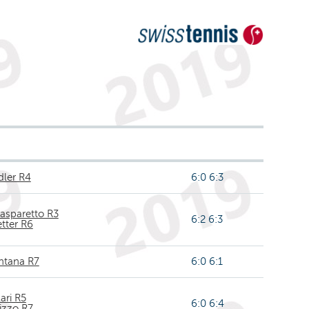
dler R4
6:0 6:3
asparetto R3
6:2 6:3
tter R6
ontana R7
6:0 6:1
lari R5
6:0 6:4
izzo R7