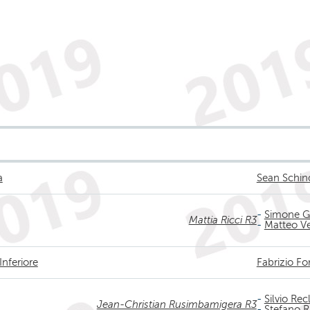
a
Sean Schin
-
Simone G
Mattia Ricci R3
-
Matteo Ve
Inferiore
Fabrizio F
-
Silvio Rec
Jean-Christian Rusimbamigera R3
-
Stefano R