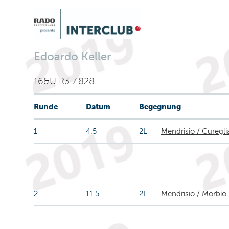
Edoardo Keller
16&U R3 7.828
Runde
Datum
Begegnung
1
4.5
2L
Mendrisio / Curegli
2
11.5
2L
Mendrisio / Morbio 