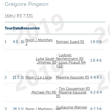
Grégoire Pingeon
16&U R3 7.331
Tour
Date
Rencontre
Nyon / Monthey
1
4.5
1L
Romain Suard R1
1:6 0:6
2
-
Ludovic
Luka Sauer-
Rechenmann R2
1:6 4:6
Jimenez R1
-
Louis Picaud N4
(111)
2
11.5
1L
Nyon / Le Locle
Maxime Kaussler R5
6:4 6:1
-
Tim Gouvernon R3
Michael Pirl R6
-
Maxime Kaussler
6:2 6:4
R5
Guillaume Wenger
3
26.5
1L
Nyon / Martigny
6:7 3:6