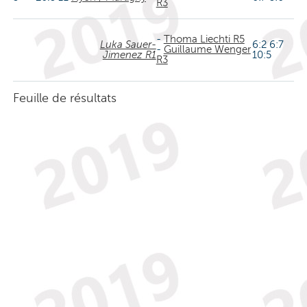
R3
-
Thoma Liechti R5
Luka Sauer-
6:2 6:7
-
Guillaume Wenger
Jimenez R1
10:5
R3
Feuille de résultats