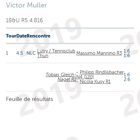
Victor Muller
18&U R5 4.816
Tour
Date
Rencontre
Lutry / Tennisclub
1:6
1
4.5
NLC
Massimo Mannino R3
Thun
1:6
-
Philipp Rindlisbacher
Tobias Gleich-
1:6
N4 (120)
Nagel R1
2:6
-
Nicola Kusy R1
Feuille de résultats