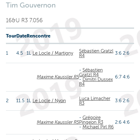
Tim Gouvernon
16&U R3 7.056
Tour
Date
Rencontre
Sébastien Gratzl
1
4.5
1L
Le Locle / Martigny
3:6 2:6
R4
-
Sébastien
Gratzl R4
Maxime Kaussler R5
6:7 4:6
-
Dimitri Dussex
R4
Luca Limacher
2
11.5
1L
Le Locle / Nyon
3:6 2:6
R3
-
Grégoire
Maxime Kaussler R5
Pingeon R3
2:6 4:6
-
Michael Pirl R6