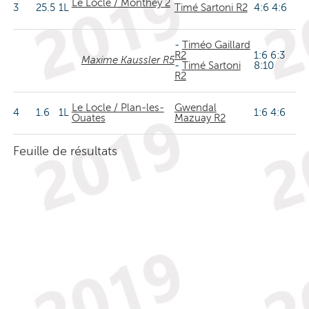
Le Locle / Monthey 2
3
25.5
1L
Timé Sartoni R2
4:6 4:6
-
Timéo Gaillard
R2
1:6 6:3
Maxime Kaussler R5
-
Timé Sartoni
8:10
R2
Le Locle / Plan-les-
Gwendal
4
1.6
1L
1:6 4:6
Ouates
Mazuay R2
Feuille de résultats