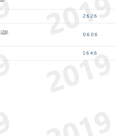
2:6 2:6
 (28)
0:6 0:6
1:6 4:6