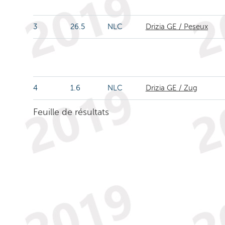
3
26.5
NLC
Drizia GE / Peseux
4
1.6
NLC
Drizia GE / Zug
Feuille de résultats