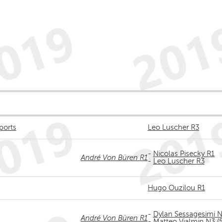
ports
Leo Luscher R3
-
Nicolas Pisecky R1
André Von Büren R1
-
Leo Luscher R3
Hugo Ouzilou R1
-
Dylan Sessagesimi N
André Von Büren R1
-
Matteo Vialmin N3 (5