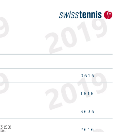
0:6 1:6
1:6 1:6
3:6 3:6
3 (50)
2:6 1:6
3)