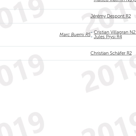
Jérémy Despont R2
-
Cristian Villagran N2
Marc Buemi R5
-
Jules Prysi R4
Christian Schäfer R2