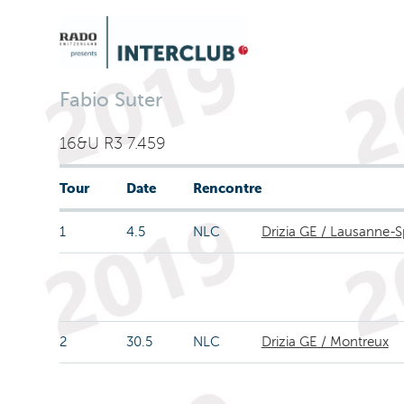
Fabio Suter
16&U R3 7.459
Tour
Date
Rencontre
1
4.5
NLC
Drizia GE / Lausanne-S
2
30.5
NLC
Drizia GE / Montreux