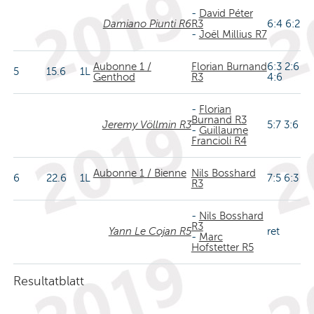
-
David Péter
Damiano Piunti R6
R3
6:4 6:2
-
Joël Millius R7
Aubonne 1 /
Florian Burnand
6:3 2:6
5
15.6
1L
Genthod
R3
4:6
-
Florian
Burnand R3
Jeremy Völlmin R3
5:7 3:6
-
Guillaume
Francioli R4
Aubonne 1 / Bienne
Nils Bosshard
6
22.6
1L
7:5 6:3
R3
-
Nils Bosshard
R3
Yann Le Cojan R5
ret
-
Marc
Hofstetter R5
Resultatblatt