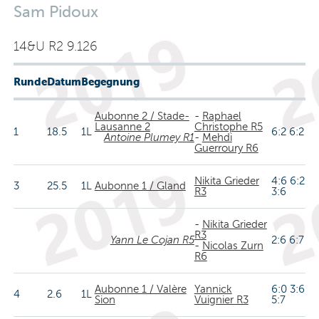
Sam Pidoux
14&U R2 9.126
Runde
Datum
Begegnung
Aubonne 2 / Stade-
-
Raphael
Lausanne 2
Christophe R5
1
18.5
1L
6:2 6:2
Antoine Plumey R1
-
Mehdi
Guerroury R6
Nikita Grieder
4:6 6:2
3
25.5
1L
Aubonne 1 / Gland
R3
3:6
-
Nikita Grieder
R3
Yann Le Cojan R5
2:6 6:7
-
Nicolas Zurn
R6
Aubonne 1 / Valère
Yannick
6:0 3:6
4
2.6
1L
Sion
Vuignier R3
5:7