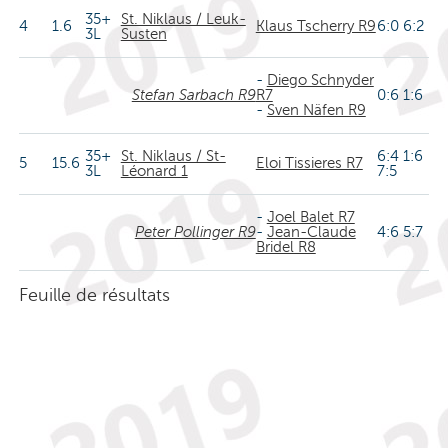
35+
St. Niklaus / Leuk-
4
1.6
Klaus Tscherry R9
6:0 6:2
3L
Susten
-
Diego Schnyder
Stefan Sarbach R9
R7
0:6 1:6
-
Sven Näfen R9
35+
St. Niklaus / St-
6:4 1:6
5
15.6
Eloi Tissieres R7
3L
Léonard 1
7:5
-
Joel Balet R7
Peter Pollinger R9
-
Jean-Claude
4:6 5:7
Bridel R8
Feuille de résultats