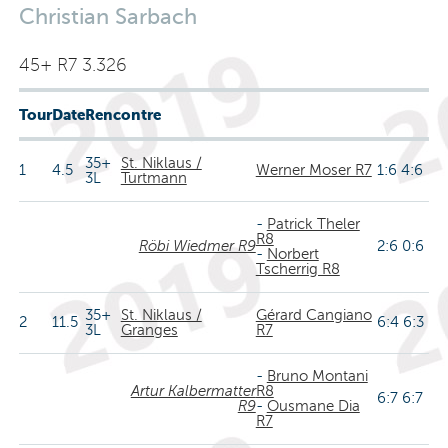
Christian Sarbach
45+ R7 3.326
Tour
Date
Rencontre
35+
St. Niklaus /
1
4.5
Werner Moser R7
1:6 4:6
3L
Turtmann
-
Patrick Theler
R8
Röbi Wiedmer R9
2:6 0:6
-
Norbert
Tscherrig R8
35+
St. Niklaus /
Gérard Cangiano
2
11.5
6:4 6:3
3L
Granges
R7
-
Bruno Montani
Artur Kalbermatter
R8
6:7 6:7
R9
-
Ousmane Dia
R7