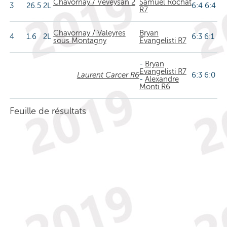
Chavornay / Veveysan 2
Samuel Rochat
3
26.5
2L
6:4 6:4
R7
Chavornay / Valeyres
Bryan
4
1.6
2L
6:3 6:1
sous Montagny
Evangelisti R7
-
Bryan
Evangelisti R7
Laurent Carcer R6
6:3 6:0
-
Alexandre
Monti R6
Feuille de résultats