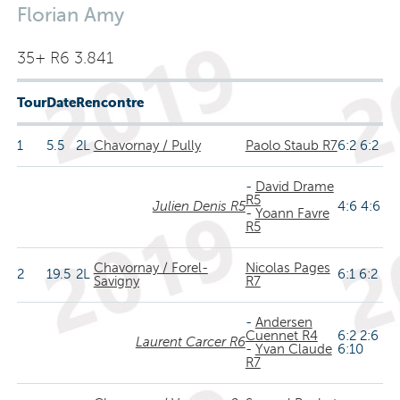
Florian Amy
35+ R6 3.841
Tour
Date
Rencontre
1
5.5
2L
Chavornay / Pully
Paolo Staub R7
6:2 6:2
-
David Drame
R5
Julien Denis R5
4:6 4:6
-
Yoann Favre
R5
Chavornay / Forel-
Nicolas Pages
2
19.5
2L
6:1 6:2
Savigny
R7
-
Andersen
Cuennet R4
6:2 2:6
Laurent Carcer R6
-
Yvan Claude
6:10
R7