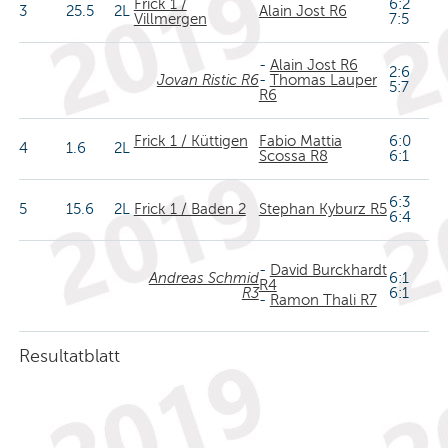
Frick 1 /
6:2
3
25.5
2L
Alain Jost R6
Villmergen
7:5
-
Alain Jost R6
2:6
Jovan Ristic R6
-
Thomas Lauper
5:7
R6
Frick 1 / Küttigen
Fabio Mattia
6:0
4
1.6
2L
Scossa R8
6:1
6:3
5
15.6
2L
Frick 1 / Baden 2
Stephan Kyburz R5
6:4
-
David Burckhardt
Andreas Schmid
6:1
R4
R3
6:1
-
Ramon Thali R7
Resultatblatt