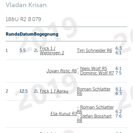
Vladan Krisan
18&U R2 8.079
Runde
Datum
Begegnung
Frick 1 /
6:3
1
5.5
2L
Tim Schneider R6
Wettingen 2
6:1
-
Niels Wolf R5
6:1
Jovan Ristic R6
-
Dominic Wolf R7
7:5
Roman Schlatter
6:1
2
12.5
2L
Frick 1 / Aarau
R6
6:3
-
Roman Schlatter
R6
6:2
Elia Kuruz R3
-
Stefan Bosshart
7:6
R8