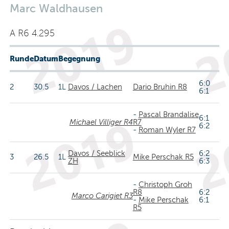
Marc Waldhausen
A R6 4.295
Runde
Datum
Begegnung
6:0
2
30.5
1L
Davos / Lachen
Dario Bruhin R8
6:1
-
Pascal Brandalise
6:1
Michael Villiger R4
R7
6:2
-
Roman Wyler R7
Davos / Seeblick
6:2
3
26.5
1L
Mike Perschak R5
ZH
6:3
-
Christoph Groh
R8
6:2
Marco Carigiet R3
-
Mike Perschak
6:1
R5