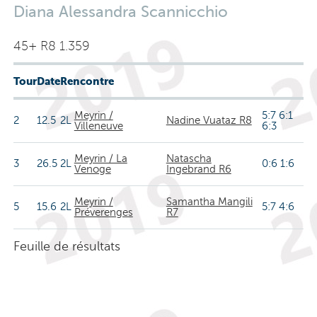
Diana Alessandra Scannicchio
45+ R8 1.359
Tour
Date
Rencontre
Meyrin /
5:7 6:1
2
12.5
2L
Nadine Vuataz R8
Villeneuve
6:3
Meyrin / La
Natascha
3
26.5
2L
0:6 1:6
Venoge
Ingebrand R6
Meyrin /
Samantha Mangili
5
15.6
2L
5:7 4:6
Préverenges
R7
Feuille de résultats