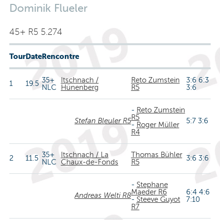
Dominik Flueler
45+ R5 5.274
Tour
Date
Rencontre
35+
Itschnach /
Reto Zumstein
3:6 6:3
1
19.5
NLC
Hünenberg
R5
3:6
-
Reto Zumstein
R5
Stefan Bleuler R5
5:7 3:6
-
Roger Müller
R4
35+
Itschnach / La
Thomas Bühler
2
11.5
3:6 3:6
NLC
Chaux-de-Fonds
R5
-
Stephane
Maeder R6
6:4 4:6
Andreas Welti R8
-
Steeve Guyot
7:10
R7