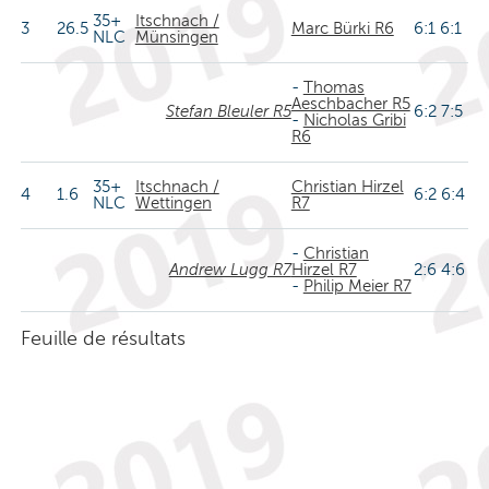
35+
Itschnach /
3
26.5
Marc Bürki R6
6:1 6:1
NLC
Münsingen
-
Thomas
Aeschbacher R5
Stefan Bleuler R5
6:2 7:5
-
Nicholas Gribi
R6
35+
Itschnach /
Christian Hirzel
4
1.6
6:2 6:4
NLC
Wettingen
R7
-
Christian
Andrew Lugg R7
Hirzel R7
2:6 4:6
-
Philip Meier R7
Feuille de résultats