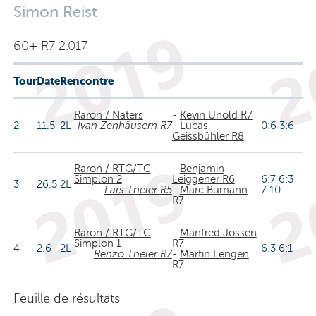
Simon Reist
60+ R7 2.017
Tour
Date
Rencontre
Raron / Naters
-
Kevin Unold R7
2
11.5
2L
Ivan Zenhäusern R7
-
Lucas
0:6 3:6
Geissbühler R8
Raron / RTG/TC
-
Benjamin
Simplon 2
Leiggener R6
6:7 6:3
3
26.5
2L
Lars Theler R5
-
Marc Bumann
7:10
R7
Raron / RTG/TC
-
Manfred Jossen
Simplon 1
R7
4
2.6
2L
6:3 6:1
Renzo Theler R7
-
Martin Lengen
R7
Feuille de résultats