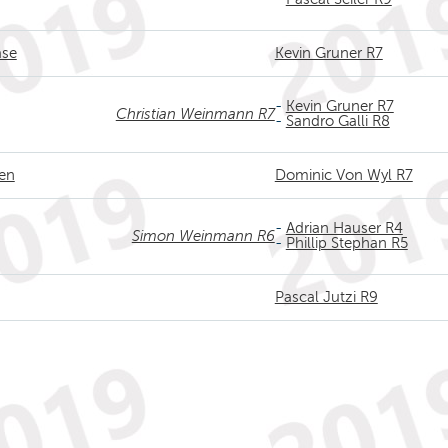
ase
Kevin Gruner R7
-
Kevin Gruner R7
Christian Weinmann R7
-
Sandro Galli R8
ren
Dominic Von Wyl R7
-
Adrian Hauser R4
Simon Weinmann R6
-
Phillip Stephan R5
Pascal Jutzi R9