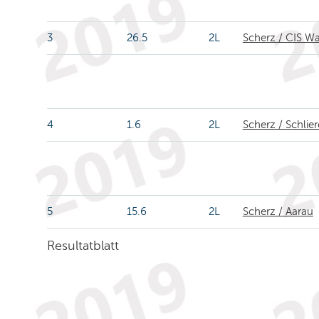
3
26.5
2L
Scherz / CIS W
4
1.6
2L
Scherz / Schlie
5
15.6
2L
Scherz / Aarau
Resultatblatt