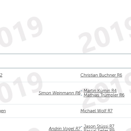
 2
Christian Buchner R6
-
Martin Kümin R4
Simon Weinmann R6
-
Mathias Trümpler R6
gen
Michael Wolf R7
-
Jason Stüssi R7
Andrin Vogel R7
-
Pascal Seiler R9