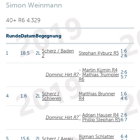
Simon Weinmann
40+ R6 4.329
Runde
Datum
Begegnung
Scherz / Baden
1:6
1
18.5
2L
Stephan Kyburz R5
2
2:6
-
Martin Kümin R4
2:6
Dominic Hirt R7
-
Mathias Trümpler
5:7
R6
Scherz /
Matthias Brunner
1:6
4
1.6
2L
Schlieren
R4
4:6
-
Adrian Hauser R4
2:6
Dominic Hirt R7
-
Phillip Stephan R5
6:7
Roman Schlatter
6:4
5
15.6
2L
Scherz / Aarau