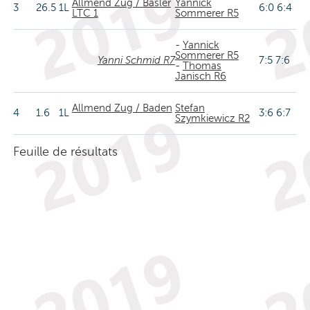
Allmend Zug / Basler
Yannick
3
26.5
1L
6:0 6:4
LTC 1
Sommerer R5
-
Yannick
Sommerer R5
Yanni Schmid R7
7:5 7:6
-
Thomas
Janisch R6
Allmend Zug / Baden
Stefan
4
1.6
1L
3:6 6:7
Szymkiewicz R2
Feuille de résultats