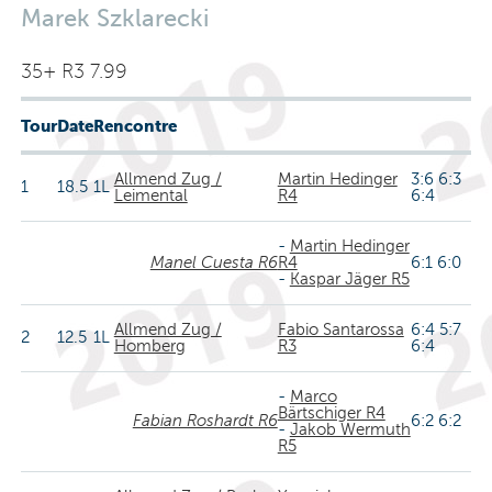
Marek Szklarecki
35+ R3 7.99
Tour
Date
Rencontre
Allmend Zug /
Martin Hedinger
3:6 6:3
1
18.5
1L
Leimental
R4
6:4
-
Martin Hedinger
Manel Cuesta R6
R4
6:1 6:0
-
Kaspar Jäger R5
Allmend Zug /
Fabio Santarossa
6:4 5:7
2
12.5
1L
Homberg
R3
6:4
-
Marco
Bärtschiger R4
Fabian Roshardt R6
6:2 6:2
-
Jakob Wermuth
R5