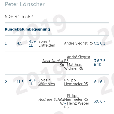
Peter Lörtscher
50+ R4 6.582
Runde
Datum
Begegnung
45+
Spiez /
1
4.5
André Siegrist R5
6:1 6:1
1L
Entfelden
-
André Siegrist
Sasa Stanisic
R5
3:6 7:5
R6
-
Matthias
6:10
Widmer R6
45+
Spiez /
Philipp
2
11.5
6:1 6:1
1L
Würenlos
Hemmeler R5
-
Philipp
Andreas Schild
Hemmeler R5
3:6 6:7
R7
-
Heinz Weber
R6