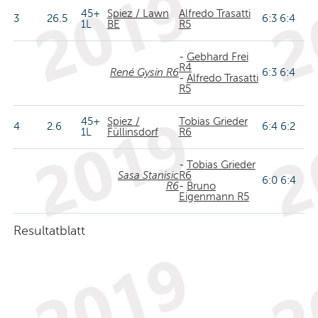
45+
Spiez / Lawn
Alfredo Trasatti
3
26.5
6:3 6:4
1L
BE
R5
-
Gebhard Frei
R4
René Gysin R6
6:3 6:4
-
Alfredo Trasatti
R5
45+
Spiez /
Tobias Grieder
4
2.6
6:4 6:2
1L
Füllinsdorf
R6
-
Tobias Grieder
Sasa Stanisic
R6
6:0 6:4
R6
-
Bruno
Eigenmann R5
Resultatblatt