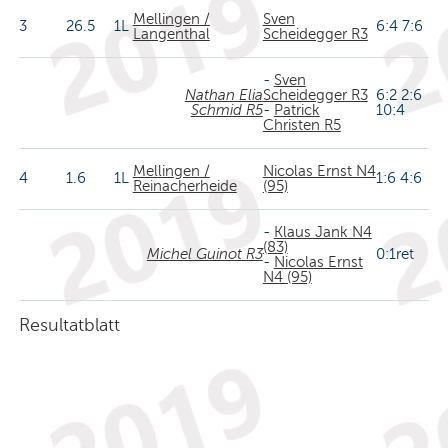
Mellingen /
Sven
3
26.5
1L
6:4 7:6
Langenthal
Scheidegger R3
-
Sven
Nathan Elia
Scheidegger R3
6:2 2:6
Schmid R5
-
Patrick
10:4
Christen R5
Mellingen /
Nicolas Ernst N4
4
1.6
1L
1:6 4:6
Reinacherheide
(95)
-
Klaus Jank N4
(83)
Michel Guinot R3
0:1ret
-
Nicolas Ernst
N4 (95)
Resultatblatt