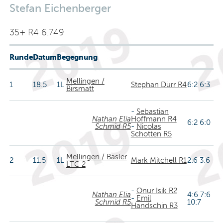
Stefan Eichenberger
35+ R4 6.749
Runde
Datum
Begegnung
Mellingen /
1
18.5
1L
Stephan Dürr R4
6:2 6:3
Birsmatt
-
Sebastian
Nathan Elia
Hoffmann R4
6:2 6:0
Schmid R5
-
Nicolas
Schotten R5
Mellingen / Basler
2
11.5
1L
Mark Mitchell R1
2:6 3:6
LTC 2
-
Onur Isik R2
Nathan Elia
4:6 7:6
-
Emil
Schmid R5
10:7
Handschin R3