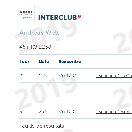
Andreas Welti
45+ R8 1.258
Tour
Date
Rencontre
2
11.5
35+ NLC
Itschnach / La C
3
26.5
35+ NLC
Itschnach / Müns
Feuille de résultats