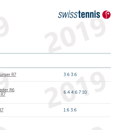
urger R7
3:6 3:6
eder R6
6:4 4:6 7:10
 R7
R7
1:6 3:6