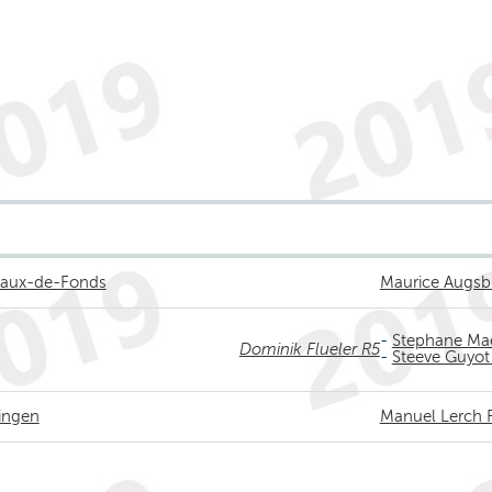
haux-de-Fonds
Maurice Augsb
-
Stephane Ma
Dominik Flueler R5
-
Steeve Guyot
ingen
Manuel Lerch 