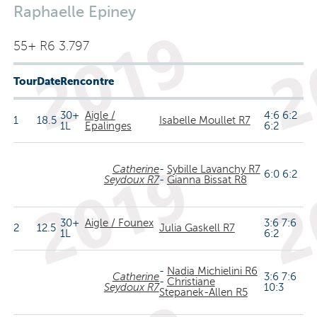
Raphaelle Epiney
55+ R6 3.797
Tour
Date
Rencontre
30+
Aigle /
4:6 6:2
1
18.5
Isabelle Moullet R7
1L
Epalinges
6:2
Catherine
-
Sybille Lavanchy R7
6:0 6:2
Seydoux R7
-
Gianna Bissat R8
30+
Aigle / Founex
3:6 7:6
2
12.5
Julia Gaskell R7
1L
6:2
-
Nadia Michielini R6
Catherine
3:6 7:6
-
Christiane
Seydoux R7
10:3
Stepanek-Allen R5