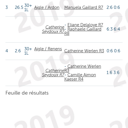
30+
3
26.5
Aigle / Ardon
Manuela Gaillard R7
2:6 0:6
1L
-
Eliane Delaloye R7
Catherine
-
Raphaele Gaillard
6:3 6:4
Seydoux R7
R8
30+
Aigle / Renens
4
2.6
Catherine Werlen R3
0:6 0:6
1L
-
Catherine Werlen
Catherine
R3
1:6 3:6
Seydoux R7
-
Camille Aimon
Kaeser R4
Feuille de résultats