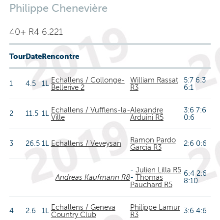
Philippe Chenevière
40+ R4 6.221
Tour
Date
Rencontre
Echallens / Collonge-
William Rassat
5:7 6:3
1
4.5
1L
Bellerive 2
R3
6:1
Echallens / Vufflens-la-
Alexandre
3:6 7:6
2
11.5
1L
Ville
Arduini R5
0:6
Ramon Pardo
3
26.5
1L
Echallens / Veveysan
2:6 0:6
Garcia R3
-
Julien Lilla R5
6:4 2:6
Andreas Kaufmann R8
-
Thomas
8:10
Pauchard R5
Echallens / Geneva
Philippe Lamur
4
2.6
1L
3:6 4:6
Country Club
R3