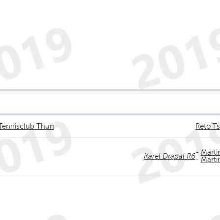
 Tennisclub Thun
Reto T
-
Marti
Karel Drapal R6
-
Marti