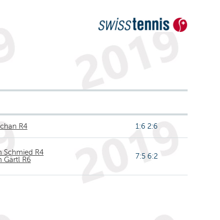
schan R4
1:6 2:6
n Schmied R4
7:5 6:2
n Gärtl R6