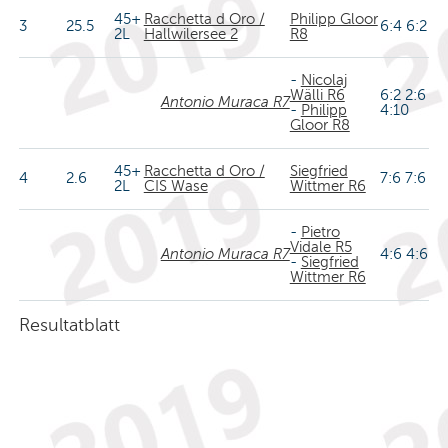
45+
Racchetta d Oro /
Philipp Gloor
3
25.5
6:4 6:2
2L
Hallwilersee 2
R8
-
Nicolaj
Wälli R6
6:2 2:6
Antonio Muraca R7
-
Philipp
4:10
Gloor R8
45+
Racchetta d Oro /
Siegfried
4
2.6
7:6 7:6
2L
CIS Wase
Wittmer R6
-
Pietro
Vidale R5
Antonio Muraca R7
4:6 4:6
-
Siegfried
Wittmer R6
Resultatblatt