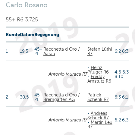
Carlo Rosano
55+ R6 3.725
Runde
Datum
Begegnung
45+
Racchetta d Oro /
Stefan Lüthi
1
19.5
6:2 6:3
2L
Aarau
R7
-
Heinz
Pfluger R6
4:6 6:3
Antonio Muraca R7
-
Freddy
8:10
Amstutz R6
45+
Racchetta d Oro /
Patrick
2
30.5
6:3 6:1
2L
Bremgarten AG
Schenk R7
-
Andreas
Schück R7
Antonio Muraca R7
6:2 6:3
-
Martin Leu
R7