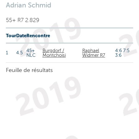
Adrian Schmid
55+ R7 2.829
Tour
Date
Rencontre
45+
Burgdorf /
Raphael
4:6 7:5
1
4.5
NLC
Montchoisi
Widmer R7
3:6
Feuille de résultats