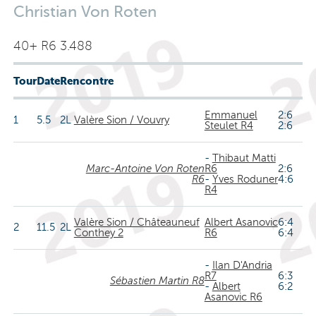
Christian Von Roten
40+ R6 3.488
Tour
Date
Rencontre
Emmanuel
2:6
1
5.5
2L
Valère Sion / Vouvry
Steulet R4
2:6
-
Thibaut Matti
Marc-Antoine Von Roten
R6
2:6
R6
-
Yves Roduner
4:6
R4
Valère Sion / Châteauneuf
Albert Asanovic
6:4
2
11.5
2L
Conthey 2
R6
6:4
-
Ilan D'Andria
R7
6:3
Sébastien Martin R8
-
Albert
6:2
Asanovic R6