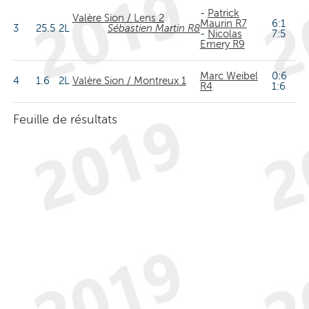
-
Patrick
Valère Sion / Lens 2
Maurin R7
6:1
3
25.5
2L
Sébastien Martin R8
-
Nicolas
7:5
Emery R9
Marc Weibel
0:6
4
1.6
2L
Valère Sion / Montreux 1
R4
1:6
Feuille de résultats