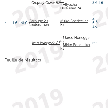
R2
Gregory Cover R2
3:6 1:6
-
Allyocha
Delaunay R4
4:6
Carouge 2 /
Mirko Boedecker
4
1.6
NLC
6:0
Niederurnen
R3
3:6
-
Marco Honegger
R2
Ivan Vukojevic R3
ret
-
Mirko Boedecker
R3
Feuille de résultats