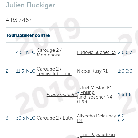
Julien Fluckiger
A R3 7.467
Tour
Date
Rencontre
Carouge 2 /
1
4.5
NLC
Ludovic Suchet R3
2:6 6:7
Montchoisi
Carouge 2 /
2
11.5
NLC
Nicola Kusy R1
1:6 0:6
Tennisclub Thun
-
Joël Meylan R1
-
Philipp
Elias Smahi R4
1:6 1:6
Rindlisbacher N4
(120)
Allyocha Delaunay
6:2
3
30.5
NLC
Carouge 2 / Lutry
R4
6:4
-
Loïc Payraudeau