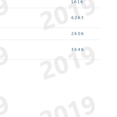
1:6 1:6
6:2 6:3
2:6 0:6
3:6 4:6