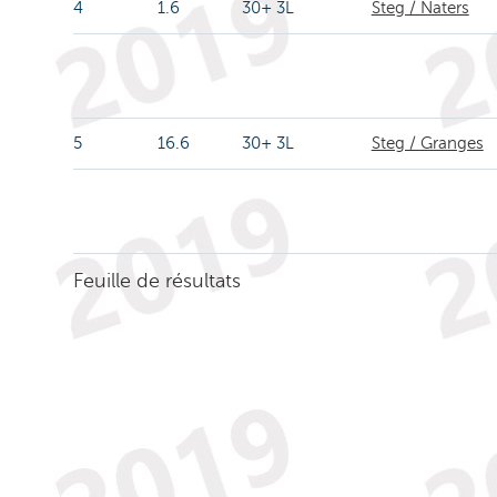
4
1.6
30+ 3L
Steg / Naters
5
16.6
30+ 3L
Steg / Granges
Feuille de résultats