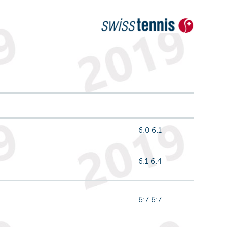
6:0 6:1
6:1 6:4
6:7 6:7