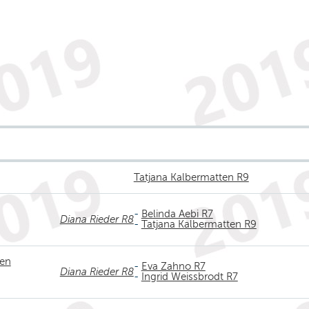
Tatjana Kalbermatten R9
-
Belinda Aebi R7
Diana Rieder R8
-
Tatjana Kalbermatten R9
ten
-
Eva Zahno R7
Diana Rieder R8
-
Ingrid Weissbrodt R7