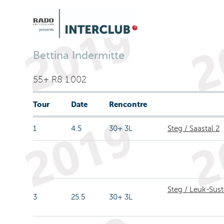
Bettina Indermitte
55+ R8 1.002
Tour
Date
Rencontre
1
4.5
30+ 3L
Steg / Saastal 2
Steg / Leuk-Sus
3
25.5
30+ 3L