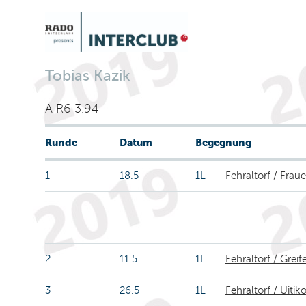
Tobias Kazik
A R6 3.94
Runde
Datum
Begegnung
1
18.5
1L
Fehraltorf / Frau
2
11.5
1L
Fehraltorf / Grei
3
26.5
1L
Fehraltorf / Uitik