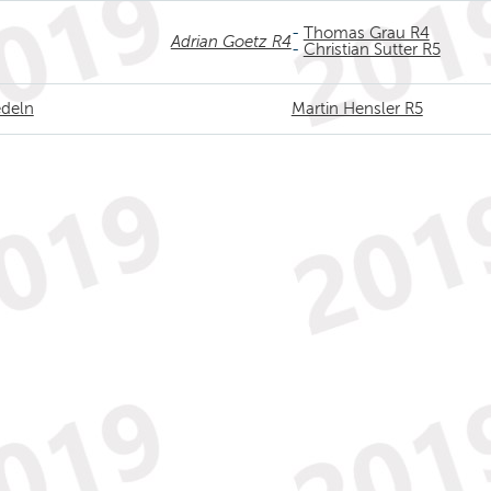
-
Thomas Grau R4
Adrian Goetz R4
-
Christian Sutter R5
edeln
Martin Hensler R5