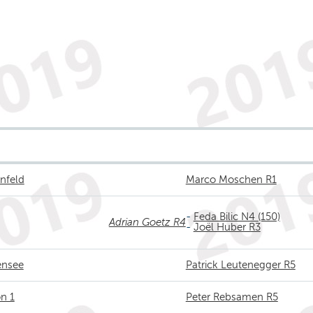
enfeld
Marco Moschen R1
-
Feda Bilic N4 (150)
Adrian Goetz R4
-
Joël Huber R3
fensee
Patrick Leutenegger R5
on 1
Peter Rebsamen R5