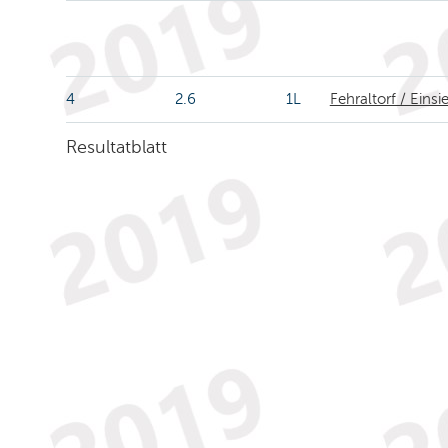
4
2.6
1L
Fehraltorf / Einsi
Resultatblatt