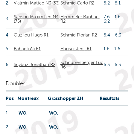
2
Vialmin Matteo N3 (53)
Schmid Carlo R2
6:2 6:1
Sanson Maximilien N4
Hemmeler Raphael
7:6 1:6
3
(75)
R2
6:2
4
Ouzilou Hugo R1
Schmid Florian R2
6:4 6:3
5
Bahadli Ali R1
Hauser Jens R1
1:6 1:6
Schnurrenberger Luc
6
Scyboz Jonathan R2
6:3 6:3
R6
Doubles:
Pos
Montreux
Grasshopper ZH
Résultats
1
WO.
WO.
2
WO.
WO.