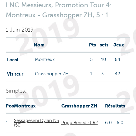
LNC Messieurs, Promotion Tour 4:
Montreux - Grasshopper ZH, 5 : 1
1 Juin 2019
Nom
Pts
sets
Jeux
Local
Montreux
5
10
64
Visiteur
Grasshopper ZH
1
3
42
Simples:
Pos
Montreux
Grasshopper ZH
Résultats
Sessagesimi Dylan N3
1
Popp Benedikt R2
6:0 6:0
(50)