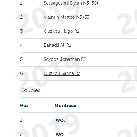
1
Sessagesimi Dylan N3 (50)
2
Vialmin Matteo N3 (53)
3
Ouzilou Hugo R1
4
Bahadli Ali R1
5
Scyboz Jonathan R2
6
Ouzilou Sacha R3
Doubles:
Pos
Montreux
1
WO.
2
WO.