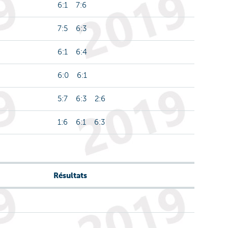
6:1 7:6
7:5 6:3
6:1 6:4
6:0 6:1
5:7 6:3 2:6
1:6 6:1 6:3
Résultats