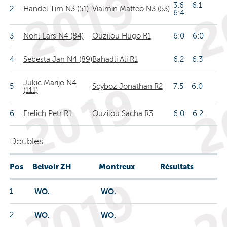
3:6 6:1
2
Handel Tim N3 (51)
Vialmin Matteo N3 (53)
6:4
3
Nohl Lars N4 (84)
Ouzilou Hugo R1
6:0 6:0
4
Sebesta Jan N4 (89)
Bahadli Ali R1
6:2 6:3
Jukic Marijo N4
5
Scyboz Jonathan R2
7:5 6:0
(111)
6
Frelich Petr R1
Ouzilou Sacha R3
6:0 6:2
Doubles:
Pos
Belvoir ZH
Montreux
Résultats
1
WO.
WO.
2
WO.
WO.