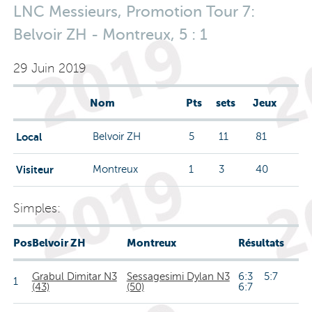
LNC Messieurs, Promotion Tour 7:
Belvoir ZH - Montreux, 5 : 1
29 Juin 2019
Nom
Pts
sets
Jeux
Local
Belvoir ZH
5
11
81
Visiteur
Montreux
1
3
40
Simples:
Pos
Belvoir ZH
Montreux
Résultats
Grabul Dimitar N3
Sessagesimi Dylan N3
6:3 5:7
1
(43)
(50)
6:7