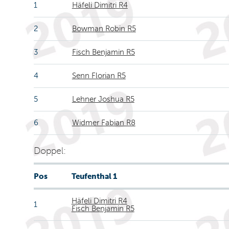
1
Häfeli Dimitri R4
2
Bowman Robin R5
3
Fisch Benjamin R5
4
Senn Florian R5
5
Lehner Joshua R5
6
Widmer Fabian R8
Doppel:
Pos
Teufenthal 1
Häfeli Dimitri R4
1
Fisch Benjamin R5