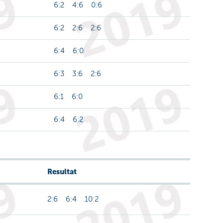
6:2 4:6 0:6
6:2 2:6 2:6
6:4 6:0
6:3 3:6 2:6
6:1 6:0
6:4 6:2
Resultat
2:6 6:4 10:2