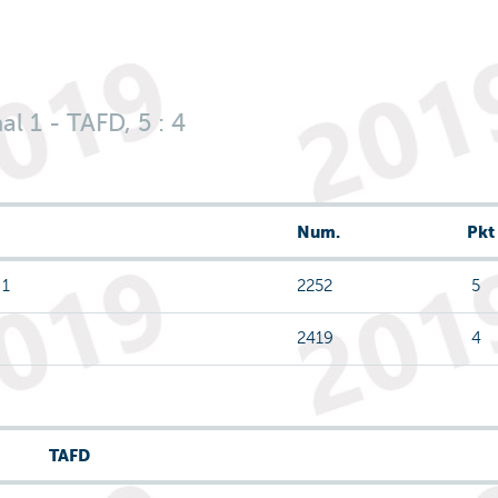
l 1 - TAFD, 5 : 4
Num.
Pkt
 1
2252
5
2419
4
TAFD