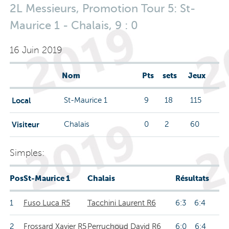
2L Messieurs, Promotion Tour 5: St-
Maurice 1 - Chalais, 9 : 0
16 Juin 2019
Nom
Pts
sets
Jeux
Local
St-Maurice 1
9
18
115
Visiteur
Chalais
0
2
60
Simples:
Pos
St-Maurice 1
Chalais
Résultats
1
Fuso Luca R5
Tacchini Laurent R6
6:3 6:4
2
Frossard Xavier R5
Perruchoud David R6
6:0 6:4