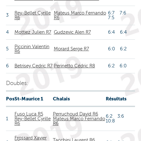
Rey-Bellet Cyrille
Mateus Marco Fernando
6:7 7:6
3
R6
R6
7:5
4
Mottiez Julien R7
Gudzevic Alen R7
6:4 6:4
Piccinin Valentin
5
Morard Serge R7
6:0 6:2
R6
6
Betrisey Cedric R7
Perinetto Cédric R8
6:2 6:0
Doubles:
Pos
St-Maurice 1
Chalais
Résultats
Fuso Luca R5
Perruchoud David R6
6:2 3:6
1
Rey-Bellet Cyrille
Mateus Marco Fernando
10:8
R6
R6
Frossard Xavier
Tacchini Laurent R6