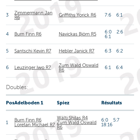
Zimmermann Jan
3
Griffiths Yorick R6
7:6 6:1
R6
6:0 2:6
4
Burn Finn R6
Navickas Björn R5
6:1
5
Santschi Kevin R7
Hebler Janick R7
6:3 6:2
Zum Wald Oswald
6
Leuzinger Iwo R7
6:1 6:4
R6
Doubles:
Pos
Adelboden 1
Spiez
Résultats
Wälti Shilas R4
Burn Finn R6
6:0 5:7
1
Zum Wald Oswald
Loretan Michael R7
18:16
R6