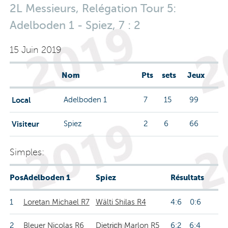
2L Messieurs, Relégation Tour 5:
Adelboden 1 - Spiez, 7 : 2
15 Juin 2019
Nom
Pts
sets
Jeux
Local
Adelboden 1
7
15
99
Visiteur
Spiez
2
6
66
Simples:
Pos
Adelboden 1
Spiez
Résultats
1
Loretan Michael R7
Wälti Shilas R4
4:6 0:6
2
Bleuer Nicolas R6
Dietrich Marlon R5
6:2 6:4