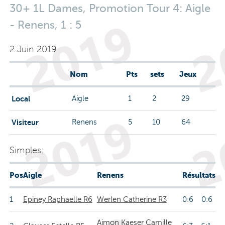
30+ 1L Dames, Promotion Tour 4: Aigle
- Renens, 1 : 5
2 Juin 2019
Nom
Pts
sets
Jeux
Local
Aigle
1
2
29
Visiteur
Renens
5
10
64
Simples:
Pos
Aigle
Renens
Résultats
1
Epiney Raphaelle R6
Werlen Catherine R3
0:6 0:6
Aimon Kaeser Camille