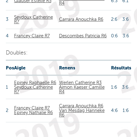
2
Glauser Estelle R5
6:3 6:1
R4
Seydoux Catherine
3
Carrara Anouchka R6
2:6 3:6
R7
4
Francey Claire R7
Descombes Patricia R6
0:6 3:6
Doubles:
Pos
Aigle
Renens
Résultats
Epiney Raphaelle R6
Werlen Catherine R3
1
Seydoux Catherine
Aimon Kaeser Camille
1:6 3:6
R7
R4
Carrara Anouchka R6
Francey Claire R7
2
Van Mesdag Hanneke
4:6 1:6
Epiney Nathalie R6
R6