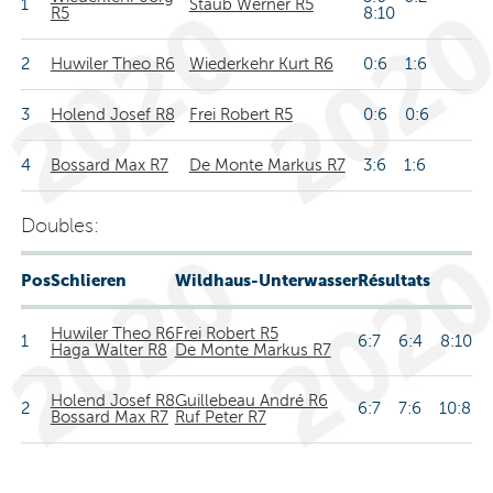
1
Staub Werner R5
R5
8:10
2
Huwiler Theo R6
Wiederkehr Kurt R6
0:6 1:6
3
Holend Josef R8
Frei Robert R5
0:6 0:6
4
Bossard Max R7
De Monte Markus R7
3:6 1:6
Doubles:
Pos
Schlieren
Wildhaus-Unterwasser
Résultats
Huwiler Theo R6
Frei Robert R5
1
6:7 6:4 8:10
Haga Walter R8
De Monte Markus R7
Holend Josef R8
Guillebeau André R6
2
6:7 7:6 10:8
Bossard Max R7
Ruf Peter R7