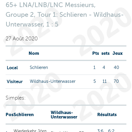
65+ LNA/LNB/LNC Messieurs,
Groupe 2, Tour 1: Schlieren - Wildhaus-
Unterwasser, 1 : 5
27 Août 2020
Nom
Pts
sets
Jeux
Local
Schlieren
1
4
40
Visiteur
Wildhaus-Unterwasser
5
11
70
Simples:
Wildhaus-
Pos
Schlieren
Résultats
Unterwasser
Wiederkehr Jörg
3:6 6:2