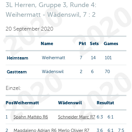
3L Herren, Gruppe 3, Runde 4:
Weihermatt - Wädenswil, 7 : 2
20 September 2020
Name
Pkt
Sets
Games
Heimteam
Weihermatt
7
14
101
Gastteam
Wädenswil
2
6
70
Einzel:
Pos
Weihermatt
Wädenswil
Resultat
1
Spahn Mattéo R6
Schneider Marc R7
6:3 6:1
2
Magdaleno Adrian R6
Merlo Olivier R7
3:6 6:1 7:5