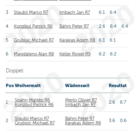
3
Staubli Marco R7
Imbach Jan R7
6:1 6:4
4
Konzbul Patrick R6
Bähni Peter R7
2:6 6:4 6:4
5
Grubisic Michael R7
Karakas Adem R8
6:1 6:1
6
Magdaleno Alan R8
Keller Roger R9
6:2 6:2
Doppel:
Pos
Weihermatt
Wädenswil
Resultat
Spahn Mattéo R6
Merlo Olivier R7
1
2:6 6:7
Konzbul Patrick R6
Imbach Jan R7
Staubli Marco R7
Bähni Peter R7
2
3:6 0:6
Grubisic Michael R7
Karakas Adem R8