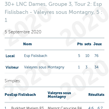
30+ LNC Dames, Groupe 3, Tour 2: Esp
Fislisbach - Valeyres sous Montagny, 5 :
1
5 Septembre 2020
Nom
Pts
sets
Jeux
Local
Esp Fislisbach
5
10
76
Visiteur
Valeyres sous Montagny
1
3
34
Simples:
Valeyres sous
Pos
Esp Fislisbach
Résultats
Montagny
1
Burkhart Myriam R3
Margot Capucine R4
4:6 6:7