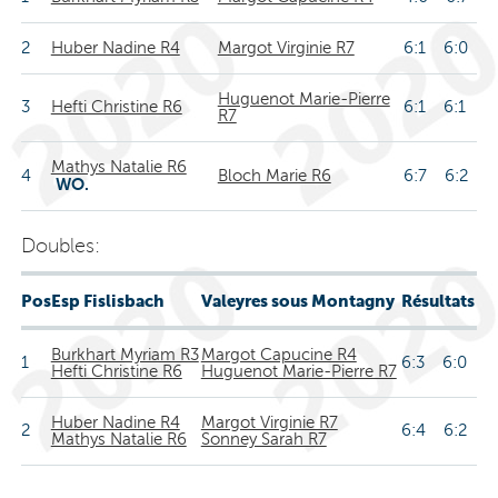
2
Huber Nadine R4
Margot Virginie R7
6:1 6:0
Huguenot Marie-Pierre
3
Hefti Christine R6
6:1 6:1
R7
Mathys Natalie R6
4
Bloch Marie R6
6:7 6:2
WO.
Doubles:
Pos
Esp Fislisbach
Valeyres sous Montagny
Résultats
Burkhart Myriam R3
Margot Capucine R4
1
6:3 6:0
Hefti Christine R6
Huguenot Marie-Pierre R7
Huber Nadine R4
Margot Virginie R7
2
6:4 6:2
Mathys Natalie R6
Sonney Sarah R7