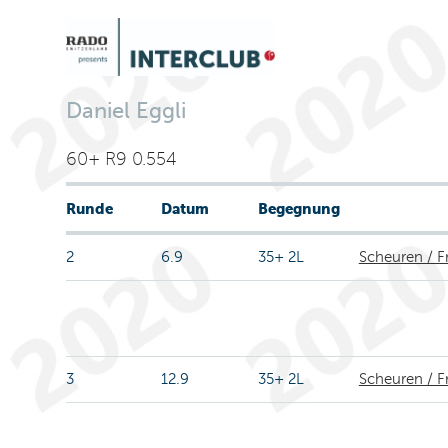
Daniel Eggli
60+ R9 0.554
Runde
Datum
Begegnung
2
6.9
35+ 2L
Scheuren / F
3
12.9
35+ 2L
Scheuren / 