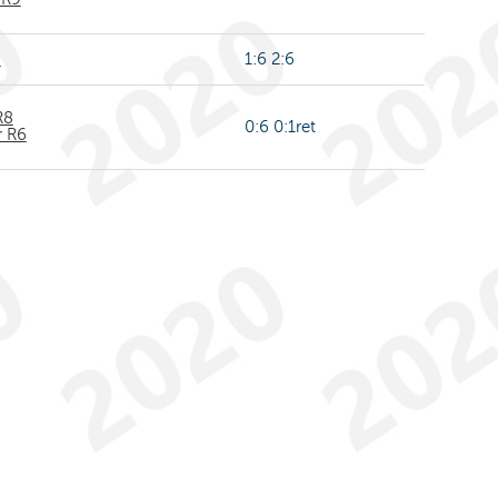
8
1:6 2:6
R8
0:6 0:1ret
r R6