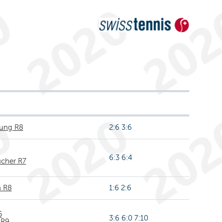
ung R8
2:6 3:6
6:3 6:4
cher R7
n R8
1:6 2:6
5
3:6 6:0 7:10
 R9