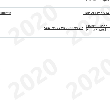
ulliken
Daniel Emch R
-
Daniel Emch 
Matthias Hönemann R6
-
René Zuerche