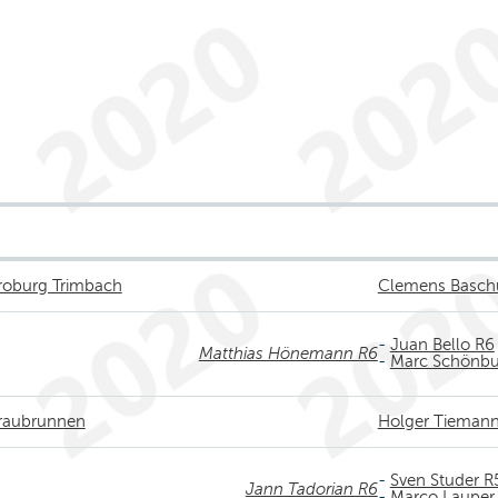
roburg Trimbach
Clemens Basch
-
Juan Bello R6
Matthias Hönemann R6
-
Marc Schönbu
Fraubrunnen
Holger Tieman
-
Sven Studer R
Jann Tadorian R6
-
Marco Lauper