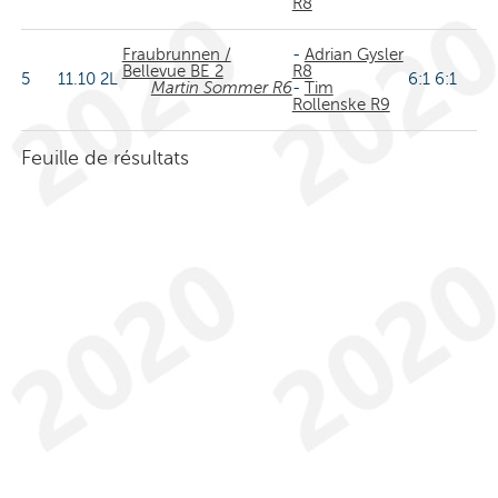
R8
Fraubrunnen /
-
Adrian Gysler
Bellevue BE 2
R8
5
11.10
2L
6:1 6:1
Martin Sommer R6
-
Tim
Rollenske R9
Feuille de résultats