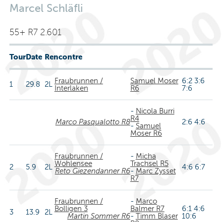
Marcel Schläfli
55+ R7 2.601
Tour
Date
Rencontre
Fraubrunnen /
Samuel Moser
6:2 3:6
1
29.8
2L
Interlaken
R6
7:6
-
Nicola Burri
R4
Marco Pasqualotto R8
2:6 4:6
-
Samuel
Moser R6
Fraubrunnen /
-
Micha
Wohlensee
Trachsel R5
2
5.9
2L
4:6 6:7
Reto Giezendanner R6
-
Marc Zysset
R7
Fraubrunnen /
-
Marco
Bolligen 3
Balmer R7
6:1 4:6
3
13.9
2L
Martin Sommer R6
-
Timm Blaser
10:6