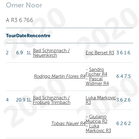
Omer Noor
A R3 6.766
Tour
Date
Rencontre
Bad Schinznach /
2
6.9
1L
Eric Berset R3
3:6 1:6
Neuenkirch
-
Sandro
Fischer R4
Rodrigo Martin Flores R4
6:4 7:5
-
Pascal
Widmer R4
Bad Schinznach /
Luka Markovic
4
20.9
1L
3:6 2:6
Froburg Trimbach
R3
-
Giuliano
Muccia R2
Tobias Nauer R4
6:2 6:2
-
Luka
Markovic R3