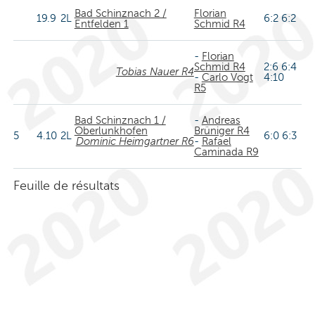
Bad Schinznach 2 /
Florian
19.9
2L
6:2 6:2
Entfelden 1
Schmid R4
-
Florian
Schmid R4
2:6 6:4
Tobias Nauer R4
-
Carlo Vogt
4:10
R5
Bad Schinznach 1 /
-
Andreas
Oberlunkhofen
Brüniger R4
5
4.10
2L
6:0 6:3
Dominic Heimgartner R6
-
Rafael
Caminada R9
Feuille de résultats