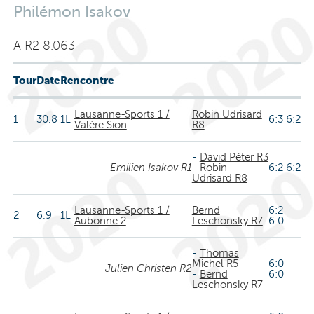
Philémon Isakov
A R2 8.063
Tour
Date
Rencontre
Lausanne-Sports 1 /
Robin Udrisard
1
30.8
1L
6:3 6:2
Valère Sion
R8
-
David Péter R3
Emilien Isakov R1
-
Robin
6:2 6:2
Udrisard R8
Lausanne-Sports 1 /
Bernd
6:2
2
6.9
1L
Aubonne 2
Leschonsky R7
6:0
-
Thomas
Michel R5
6:0
Julien Christen R2
-
Bernd
6:0
Leschonsky R7