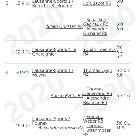
Lausanne-Sports 1 /
6:0
3
13.9
1L
Loïc Jacot R5
Béroche-B.-Boudry
6:2
-
Sebastien
Gagnaux R6
6:0
Julien Christen R2
-
Alexandre
6:0
Guinand R8
3:6
Lausanne-Sports / Le
Yohan Loerincik
12.9
2L
6:4
Chataignier
R4
6:4
Lausanne-Sports 1 /
Thomas Gygli
6:3 5:7
4
20.9
1L
Meyrin
R4
3:6
-
Thomas
Denervaud R5
Adrien Ryffel R4
6:7 1:6
-
Alessandro
Bilanceri R4
-
Frédéric
Lausanne-Sports /
Weber R8
Founex
3:6 6:1
19.9
2L
-
Thomas
Alexandre Houssin R7
11:9
Huttenmoser
R5