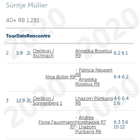
Süntje Müller
40+ R8 1.281
Tour
Date
Rencontre
Oerlikon /
Angelika Roselius
2
5.9
2L
6:2 6:1
Itschnach
R9
-
Patricia Neupert
R8
Nina Boller R8
6:4 6:2
-
Angelika
Roselius R9
Oerlikon /
Lhazom Pünkang
4:6 6:4
3
12.9
2L
Sonnenberg 1
R6
1:6
-
Andrea
Fiona Faustmann
Horehájová R7
6:3 3:6
R7
-
Lhazom
10:12
Pünkang R6