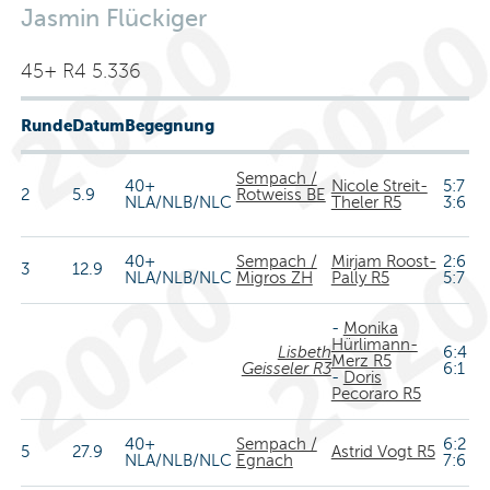
Jasmin Flückiger
45+ R4 5.336
Runde
Datum
Begegnung
Sempach /
40+
Nicole Streit-
5:7
2
5.9
Rotweiss BE
NLA/NLB/NLC
Theler R5
3:6
40+
Sempach /
Mirjam Roost-
2:6
3
12.9
NLA/NLB/NLC
Migros ZH
Pally R5
5:7
-
Monika
Hürlimann-
Lisbeth
6:4
Merz R5
Geisseler R3
6:1
-
Doris
Pecoraro R5
40+
Sempach /
6:2
5
27.9
Astrid Vogt R5
NLA/NLB/NLC
Egnach
7:6