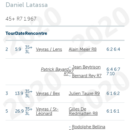
Daniel Latassa
45+ R7 1.967
Tour
Date
Rencontre
35+
2
5.9
Veyras / Lens
Alain Meier R8
6:2 6:4
3L
-
Jean Beytrison
Patrick Bayard
6:4 6:7
R7
R7
7:10
-
Bernard Rey R7
35+
3
13.9
Veyras / Bex
Julien Tauxe R9
6:1 6:2
3L
35+
Veyras / St-
Gilles De
5
26.9
6:1 6:1
3L
Léonard
Riedmatten R8
-
Rodolphe Bellina