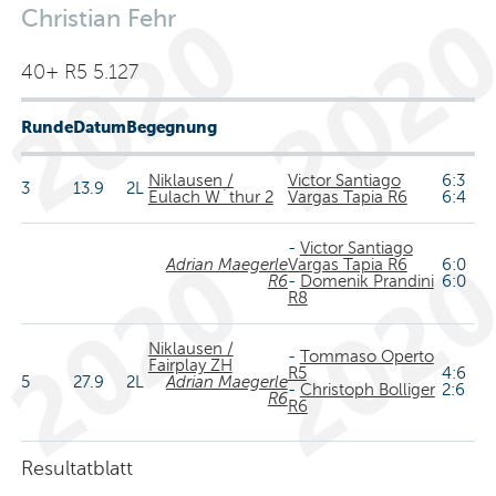
Christian Fehr
40+ R5 5.127
Runde
Datum
Begegnung
Niklausen /
Victor Santiago
6:3
3
13.9
2L
Eulach W´thur 2
Vargas Tapia R6
6:4
-
Victor Santiago
Adrian Maegerle
Vargas Tapia R6
6:0
R6
-
Domenik Prandini
6:0
R8
Niklausen /
-
Tommaso Operto
Fairplay ZH
R5
4:6
5
27.9
2L
Adrian Maegerle
-
Christoph Bolliger
2:6
R6
R6
Resultatblatt